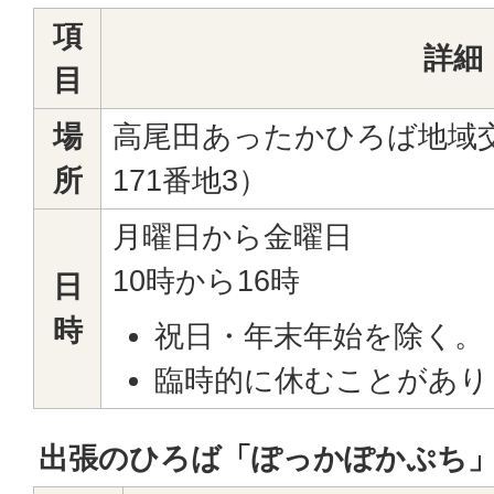
項
詳細
目
場
高尾田あったかひろば地域
所
171番地3）
月曜日から金曜日
10時から16時
日
時
祝日・年末年始を除く。
臨時的に休むことがあり
出張のひろば「ぽっかぽかぷち