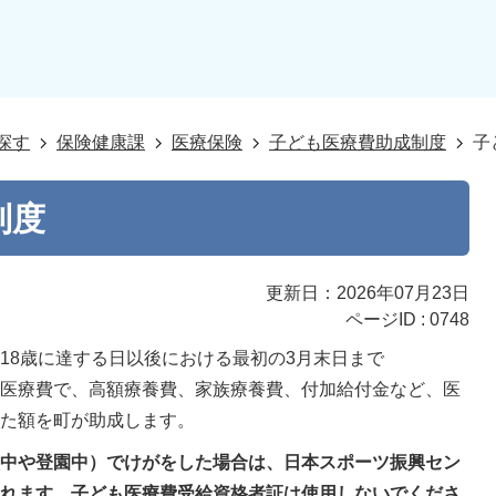
探す
保険健康課
医療保険
子ども医療費助成制度
子
制度
更新日：2026年07月23日
ページID :
0748
18歳に達する日以後における最初の3月末日まで
の医療費で、高額療養費、家族療養費、付加給付金など、医
いた額を町が助成します。
校中や登園中）でけがをした場合は、日本スポーツ振興セン
されます。子ども医療費受給資格者証は使用しないでくださ