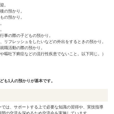
送迎。
業後の預かり。
どもの預かり。
り。
り。
校行事の際の子どもの預かり。
物、リフレッシュをしたいなどの外出をするときの預かり。
は就職活動の際の預かり。
ザや嘔吐下痢症などの流行性疾患でないこと。以下同じ。）
ども1人の預かりが基本です。
ーでは、サポートする上で必要な知識の習得や、実技指導
員間の交流を深めるため交流会を実施しています。