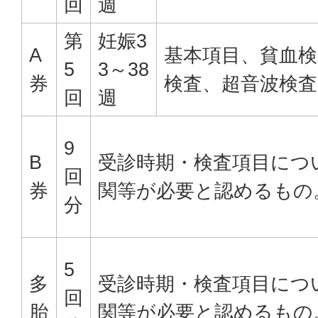
回
週
第
妊娠3
A
基本項目、貧血検
5
3～38
券
検査、超音波検査
回
週
9
B
受診時期・検査項目につ
回
券
関等が必要と認めるもの
分
5
多
受診時期・検査項目につ
回
胎
関等が必要と認めるもの