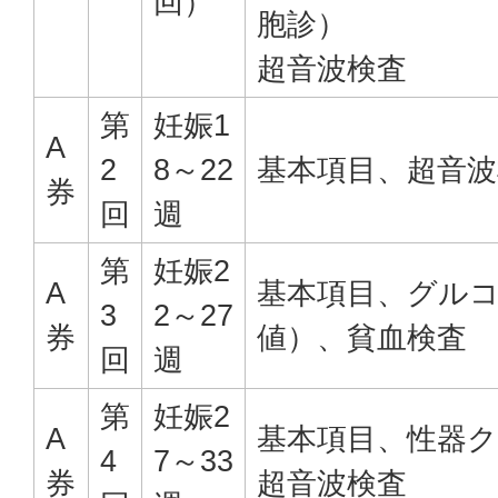
回）
胞診）
超音波検査
第
妊娠1
A
2
8～22
基本項目、超音波
券
回
週
第
妊娠2
A
基本項目、グル
3
2～27
券
値）、貧血検査
回
週
第
妊娠2
A
基本項目、性器
4
7～33
券
超音波検査