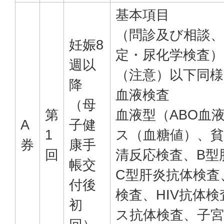
基本項目
（問診及び相談、
妊娠8
定・尿化学検査）
週以
（注意）以下同様
降
血液検査
（母
第
血液型（ABO血
A
子健
1
ス（血糖値）、貧
券
康手
回
清反応検査、B型
帳交
C型肝炎抗体検査、
付後
検査、HIV抗体
初
ス抗体検査、子