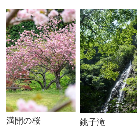
満開の桜
銚子滝