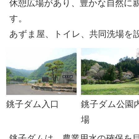
休憩広場があり、豊かな自然に
す。
あずま屋、トイレ、共同洗場を
銚子ダム公園
銚子ダム入口
場
銚子ダムは、農業用水の確保を