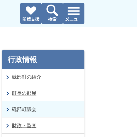
行政情報
砥部町の紹介
町長の部屋
砥部町議会
財政・監査