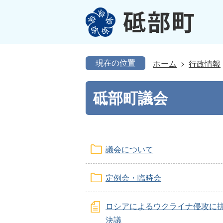
現在の位置
ホーム
行政情報
砥部町議会
議会について
定例会・臨時会
ロシアによるウクライナ侵攻に
決議