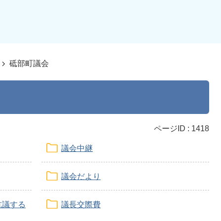
砥部町議会
ページID :
1418
議会中継
議会だより
抗議する
議長交際費